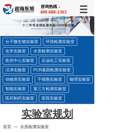
咨询热线：
咨询热线：
400-668-1363
400-688-1363
分子微生物实验室
环境检测实验室
化学实验室
水质检测实验室
疾控中心实验室
石油化工实验室
洁净实验室
PCR基因检测实验室
动物房实验室
干细胞实验室
物理实验室
智能实验室
第三方检测实验室
医药制药实验室
医院实验室
实验室规划
首页
水质检测实验室
>>