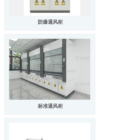
防爆通风柜
标准通风柜