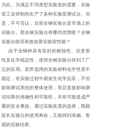
为此，为满足不同类型实验室的需要，实验
室工业研制和生产了多种实验室测试台。但
是，不可否认，目前全钢实验台是市场上的
试验台。那全钢实验台有哪些优势呢？全钢
实验台能否有效改善实验室性能？
由于全钢种具有良好的耐蚀性、抗变形
性及化学稳定性，使得全钢实验台得到了广
泛的应用。若所选用的实验材料化学性质不
稳定，在实验过程中易发生化学反应，不但
影响测试系统的整体使用，而且直接影响测
试结果的准确性和可靠性，并有可能造成严
重的安全事故。通过实验装置的选择，既能
延长实验台的使用寿命，又能得到准确、客
观的实验结果。